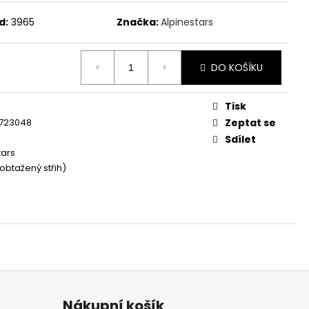
d:
3965
Značka:
Alpinestars
č
DO KOŠÍKU
Tisk
4723048
Zeptat se
Sdílet
tars
 (obtažený střih)
Nákupní košík