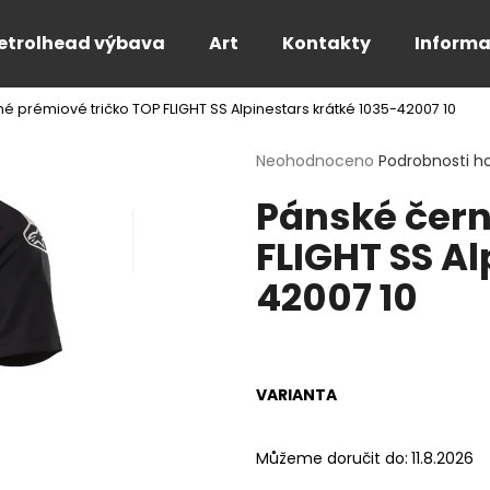
etrolhead výbava
Art
Kontakty
Informa
é prémiové tričko TOP FLIGHT SS Alpinestars krátké 1035-42007 10
Co potřebujete najít?
Průměrné
Neohodnoceno
Podrobnosti h
hodnocení
Pánské čern
produktu
HLEDAT
je
FLIGHT SS Al
0,0
z
42007 10
5
Doporučujeme
hvězdiček.
VARIANTA
Můžeme doručit do:
11.8.2026
PÁNSKÉ BÍLÉ TRIČKO FOR THE SPEED -
PÁNSKÉ TRIČKO 