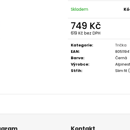
GRAVEL STORM
LAUDA
499 Kč
350 Kč
Skladem
Kó
Původně:
990 K
749 Kč
619 Kč bez DPH
Měrná
cena:
Kategorie
:
Trička
EAN
:
805119
Barva
:
Černá
Výrobce
:
Alpines
Střih
:
Slim fit
agram
Kontakt