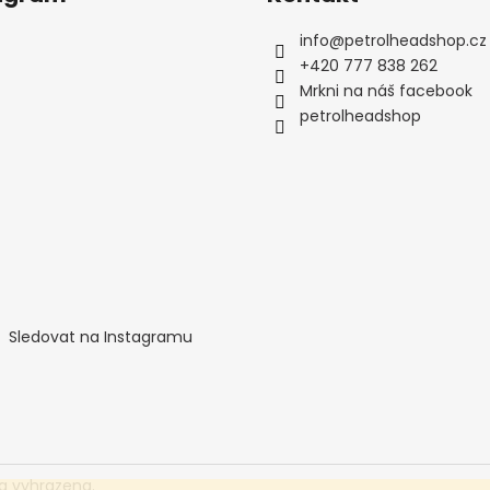
info
@
petrolheadshop.cz
+420 777 838 262
Mrkni na náš facebook
petrolheadshop
Sledovat na Instagramu
a vyhrazena.