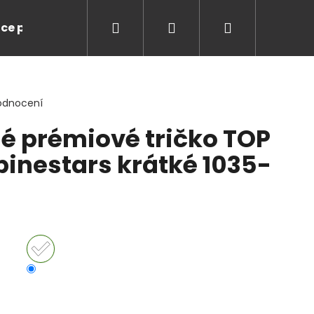
Hledat
Přihlášení
Nákupní
ce pro Vás
Značky
košík
odnocení
é prémiové tričko TOP
pinestars krátké 1035-
LUSSO LEGENDS NIKI