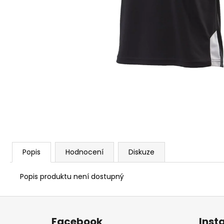
ORIGINALS PORSCHE 917 TYRKYSOVÉ
390 Kč
Popis
Hodnocení
Diskuze
Popis produktu není dostupný
Z
á
Facebook
Inst