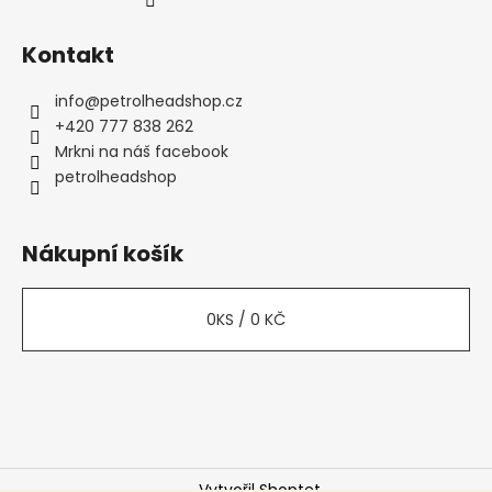
Kontakt
info
@
petrolheadshop.cz
+420 777 838 262
Mrkni na náš facebook
petrolheadshop
Nákupní košík
0
KS /
0 KČ
Vytvořil Shoptet