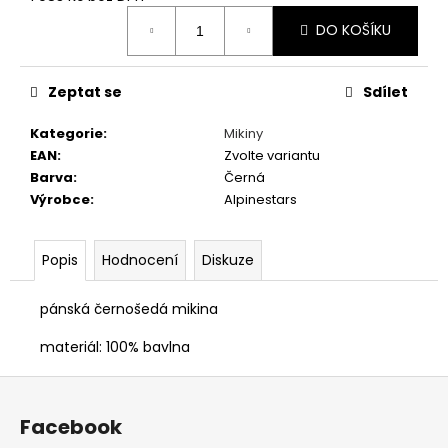
č
Měrná
u
DO KOŠÍKU
cena:
j
e
m
Zeptat se
Sdílet
e
Kategorie
:
Mikiny
EAN
:
Zvolte variantu
PÁNSKÉ
Barva
:
Černá
TRIČKO
Výrobce
:
Alpinestars
PETROLHEAD
SHOP
ORIGINALS
PORSCHE
Popis
Hodnocení
Diskuze
917
TYRKYSOVÉ
pánská černošedá mikina
390
Kč
materiál: 100% bavlna
Z
á
Facebook
p