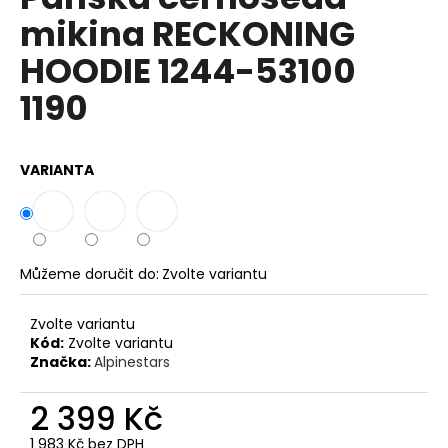
je
a
mikina RECKONING
0,0
z
j
HOODIE 1244-53100
5
í
hvězdiček.
1190
t
?
VARIANTA
HLEDAT
Můžeme doručit do:
Zvolte variantu
D
Zvolte variantu
o
Kód:
Zvolte variantu
p
Značka:
Alpinestars
o
r
2 399 Kč
u
1 983 Kč bez DPH