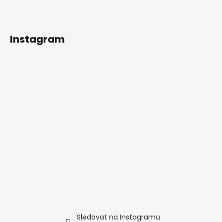
a
t
í
Instagram
Sledovat na Instagramu