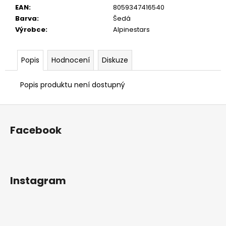
č
EAN
:
8059347416540
u
Barva
:
Šedá
j
Výrobce
:
Alpinestars
e
m
e
Popis
Hodnocení
Diskuze
Popis produktu není dostupný
PÁNSKÉ
TRIČKO
PETROLHEAD
Z
SHOP
ORIGINALS
á
Facebook
PORSCHE
p
917
TYRKYSOVÉ
a
390
t
Kč
í
Instagram