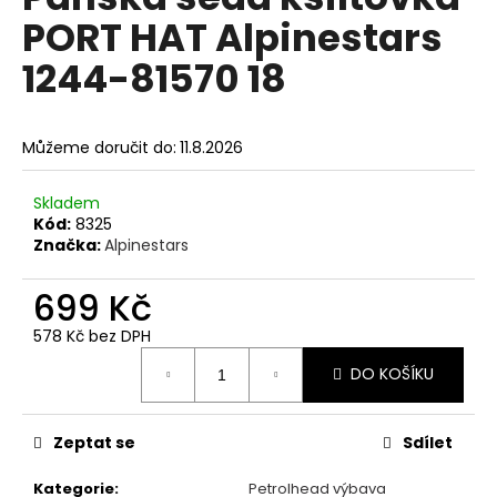
je
a
PORT HAT Alpinestars
0,0
z
j
1244-81570 18
5
í
hvězdiček.
t
?
Můžeme doručit do:
11.8.2026
Skladem
Kód:
8325
Značka:
Alpinestars
HLEDAT
699 Kč
578 Kč bez DPH
D
Měrná
DO KOŠÍKU
o
cena:
p
o
Zeptat se
Sdílet
r
u
Kategorie
:
Petrolhead výbava