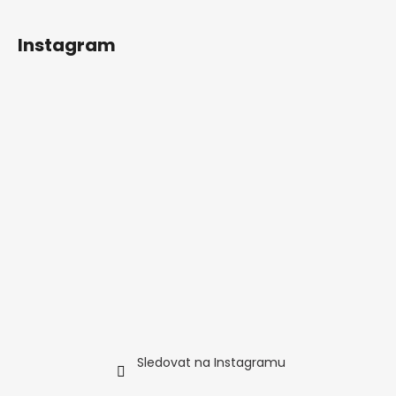
t
í
Instagram
Sledovat na Instagramu