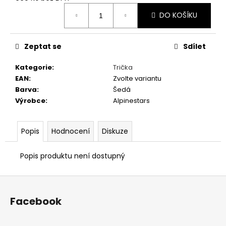
č
Měrná
u
DO KOŠÍKU
cena:
j
e
m
Zeptat se
Sdílet
e
Kategorie
:
Trička
EAN
:
Zvolte variantu
PÁNSKÉ
Barva
:
Šedá
BÍLÉ
Výrobce
:
Alpinestars
TRIČKO
FOR
THE
SPEED
Popis
Hodnocení
Diskuze
-
GRAVEL
STORM
Popis produktu není dostupný
499
Kč
Z
á
Facebook
p
a