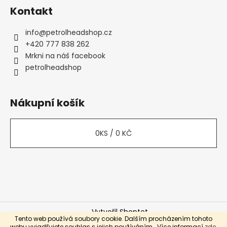
Kontakt
info
@
petrolheadshop.cz
+420 777 838 262
Mrkni na náš facebook
petrolheadshop
Nákupní košík
0
KS /
0 KČ
Vytvořil Shoptet
Tento web používá soubory cookie. Dalším procházením tohoto
Copyright 2026
Petrolhead Shop
. Všechna práva
webu vyjadřujete souhlas s jejich používáním.. Více informací
zde
.