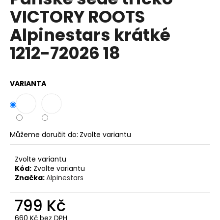
je
a
VICTORY ROOTS
0,0
z
j
Alpinestars krátké
5
í
hvězdiček.
1212-72026 18
t
?
VARIANTA
HLEDAT
Můžeme doručit do:
Zvolte variantu
D
Zvolte variantu
o
Kód:
Zvolte variantu
p
Značka:
Alpinestars
o
r
799 Kč
u
660 Kč bez DPH