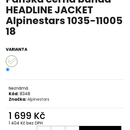
je
a
HEADLINE JACKET
0,0
z
j
Alpinestars 1035-11005
5
í
hvězdiček.
18
t
?
VARIANTA
HLEDAT
Neznámá
D
Kód:
8348
o
Značka:
Alpinestars
p
o
1 699 Kč
r
1 404 Kč bez DPH
u
Měrná