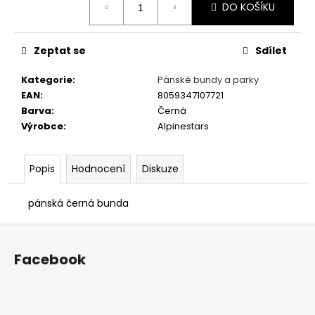
č
DO KOŠÍKU
cena:
u
j
e
Zeptat se
Sdílet
m
e
Kategorie
:
Pánské bundy a parky
EAN
:
8059347107721
Barva
:
Černá
PÁNSKÉ
Výrobce
:
Alpinestars
TRIČKO
LUSSO
LEGENDS
NIKI
Popis
Hodnocení
Diskuze
LAUDA
350
pánská černá bunda
Kč
Původně:
Z
990
á
Kč
Facebook
p
a
t