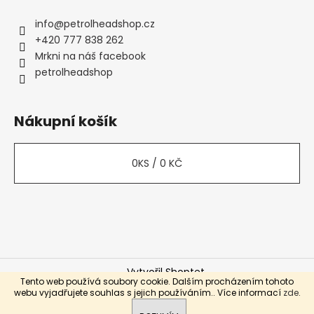
info
@
petrolheadshop.cz
+420 777 838 262
Mrkni na náš facebook
petrolheadshop
Nákupní košík
0
KS /
0 KČ
Vytvořil Shoptet
Tento web používá soubory cookie. Dalším procházením tohoto
Copyright 2026
Petrolhead Shop
. Všechna práva
webu vyjadřujete souhlas s jejich používáním.. Více informací
zde
.
vyhrazena.