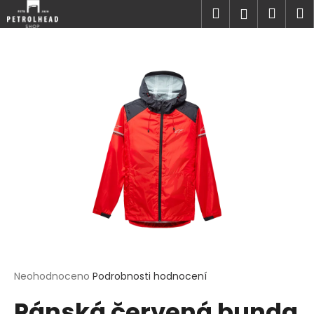
K
Přejít
Hledat
Náku
M
Přihlášen
na
o
obsah
Zpět
Zpět
košík
š
í
C
k
o
p
o
t
ř
e
b
u
j
e
t
Průměrné
Neohodnoceno
Podrobnosti hodnocení
hodnocení
e
Pánská červená bunda
produktu
n