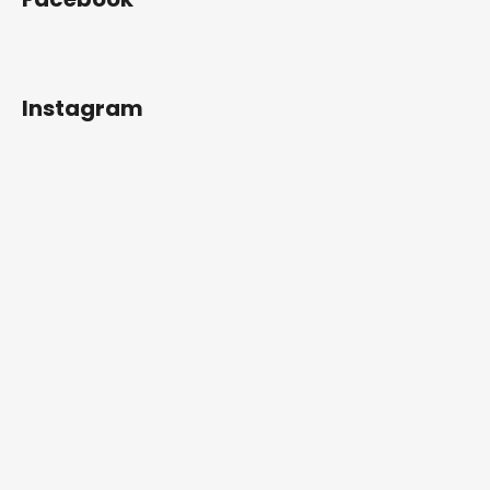
p
a
t
í
Instagram