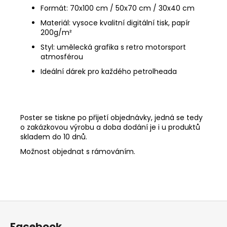
Formát: 70x100 cm / 50x70 cm / 30x40 cm
Materiál: vysoce kvalitní digitální tisk, papír
200g/
m²
Styl: umělecká grafika s retro motorsport
atmosférou
Ideální dárek pro každého petrolheada
Poster se tiskne po přijetí objednávky, jedná se tedy
o zakázkovou výrobu a doba dodání je i u produktů
skladem do 10 dnů.
Možnost objednat s rámováním.
Z
á
Facebook