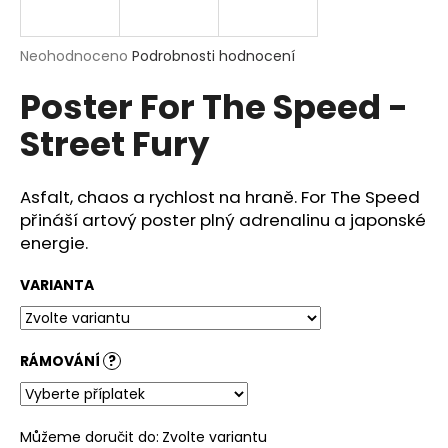
a
j
Průměrné
Neohodnoceno
Podrobnosti hodnocení
í
hodnocení
Poster For The Speed -
produktu
t
je
?
Street Fury
0,0
z
5
hvězdiček.
Asfalt, chaos a rychlost na hraně. For The Speed
přináší artový poster plný adrenalinu a japonské
HLEDAT
energie.
VARIANTA
D
o
p
RÁMOVÁNÍ
?
o
r
u
Můžeme doručit do:
Zvolte variantu