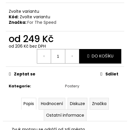
č
u
Zvolte variantu
j
Kód:
Zvolte variantu
e
Značka:
For The Speed
m
e
od
249 Kč
od
206 Kč
bez DPH
PÁNSKÉ
Měrná
BÍLÉ
DO KOŠÍKU
cena:
TRIČKO
FOR
THE
Zeptat se
Sdílet
SPEED
-
GRAVEL
Kategorie
:
Postery
STORM
499
Kč
Popis
Hodnocení
Diskuze
Značka
Ostatní informace
Zvuk motoru se odráží od zdí města.