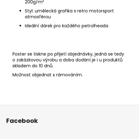
200g/
m²
Styl: umělecká grafika s retro motorsport
atmosférou
Ideální dárek pro každého petrolheada
Poster se tiskne po přijetí objednávky, jedná se tedy
o zakázkovou výrobu a doba dodání je i u produktů
skladem do 10 dnů.
Možnost objednat s rámováním.
Z
á
Facebook
p
a