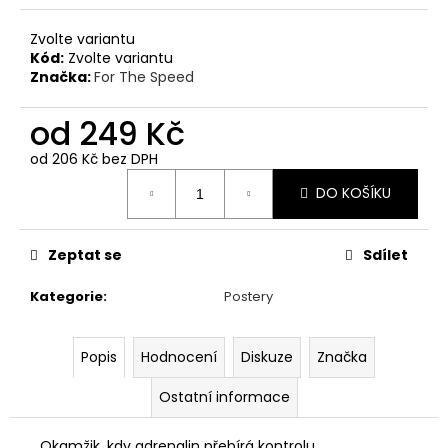
č
u
Zvolte variantu
j
Kód:
Zvolte variantu
e
Značka:
For The Speed
m
e
od
249 Kč
od
206 Kč
bez DPH
PÁNSKÉ
Měrná
TRIČKO
DO KOŠÍKU
cena:
PETROLHEAD
SHOP
ORIGINALS
Zeptat se
Sdílet
PORSCHE
917
TYRKYSOVÉ
Kategorie
:
Postery
390
Kč
Popis
Hodnocení
Diskuze
Značka
Ostatní informace
Okamžik, kdy adrenalin přebírá kontrolu.