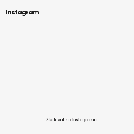
t
í
Instagram
Sledovat na Instagramu