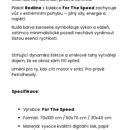
Plakát
Redline
z kolekce
For The Speed
zachycuje
vůz v extrémním pohybu — plný síly, energie a
napětí.
Rudá barva karoserie symbolizuje výkon a vášeň,
zatímco minimalistické pozadí nechává vyniknout
čistou esenci rychlosti.
Strhující dynamika štětce a směrové tahy vytvářejí
dojem, že se obraz sám řítí vpřed.
Umění pro ty, kdo cítí motor v srdci. Pro pravé
Petrolheady
.
Specifikace:
Výrobce:
For The Speed
Formát: 70x100 cm / 50x70 cm / 30x40 cm
Materiál: vysoce kvalitní digitální tisk, papír