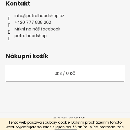
Kontakt
info
@
petrolheadshop.cz
+420 777 838 262
Mrkni na náš facebook
petrolheadshop
Nákupní košík
0
KS /
0 KČ
Vytvořil Shoptet
Tento web používá soubory cookie. Dalším procházením tohoto
Copyright 2026
Petrolhead Shop
. Všechna práva
webu vyjadřujete souhlas s jejich používáním.. Více informací
zde
.