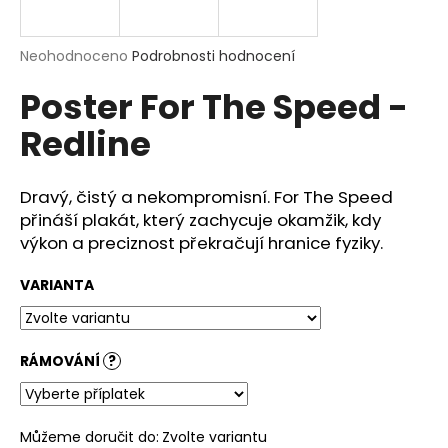
a
j
Průměrné
Neohodnoceno
Podrobnosti hodnocení
í
hodnocení
Poster For The Speed -
produktu
t
je
?
Redline
0,0
z
5
hvězdiček.
Dravý, čistý a nekompromisní.
For The Speed
přináší plakát, který zachycuje okamžik, kdy
HLEDAT
výkon a preciznost překračují hranice fyziky.
VARIANTA
D
o
p
RÁMOVÁNÍ
?
o
r
u
Můžeme doručit do:
Zvolte variantu