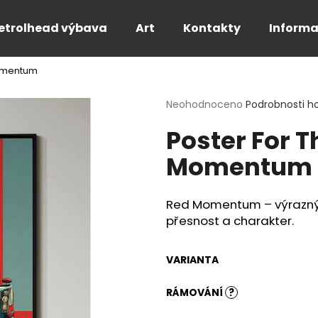
etrolhead výbava
Art
Kontakty
Informa
Momentum
Co potřebujete najít?
Průměrné
Neohodnoceno
Podrobnosti h
hodnocení
Poster For T
produktu
HLEDAT
je
Momentum
0,0
z
5
Doporučujeme
hvězdiček.
Red Momentum – výrazný m
přesnost a charakter.
VARIANTA
RÁMOVÁNÍ
?
PÁNSKÉ BÍLÉ TRIČKO FOR THE SPEED -
PÁNSKÉ TRIČKO 