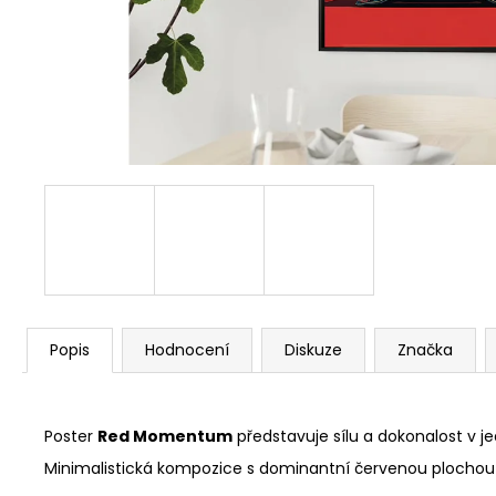
ORIGINALS PORSCHE 917 TYRKYSOVÉ
390 Kč
Popis
Hodnocení
Diskuze
Značka
Poster
Red Momentum
představuje sílu a dokonalost v 
Minimalistická kompozice s dominantní červenou plochou z