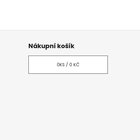
Nákupní košík
0
KS /
0 KČ