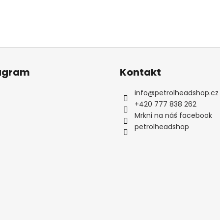
agram
Kontakt
info
@
petrolheadshop.cz
+420 777 838 262
Mrkni na náš facebook
petrolheadshop