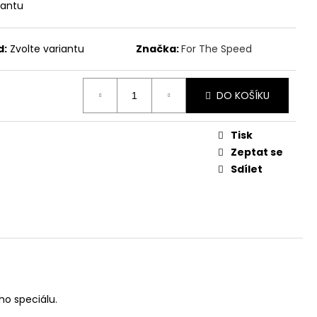
iantu
č
d:
Zvolte variantu
Značka:
For The Speed
DO KOŠÍKU
Tisk
Zeptat se
Sdílet
ho speciálu.