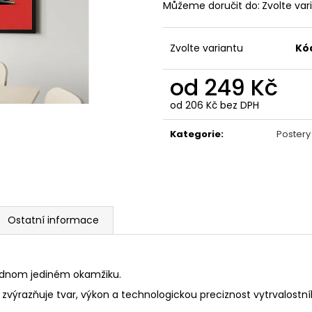
GRAVEL STORM
LAUDA
Můžeme doručit do:
Zvolte var
499 Kč
350 Kč
Původně:
990 K
Zvolte variantu
Kó
od
249 Kč
od
206 Kč
bez DPH
Měrná
cena:
Kategorie
:
Postery
Ostatní informace
jednom jediném okamžiku.
výrazňuje tvar, výkon a technologickou preciznost vytrvalostní