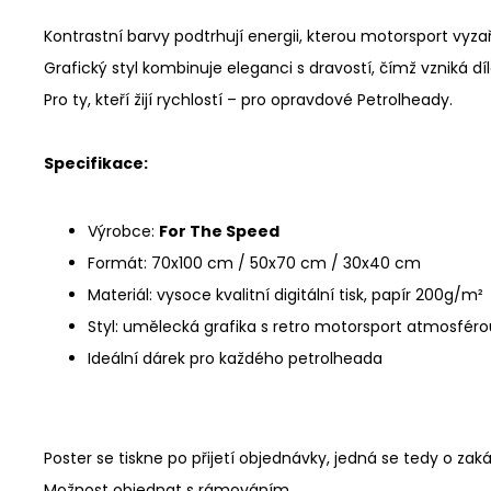
Kontrastní barvy podtrhují energii, kterou motorsport vyzař
Grafický styl kombinuje eleganci s dravostí, čímž vzniká dí
Pro ty, kteří žijí rychlostí – pro opravdové
Petrolheady
.
Specifikace:
Výrobce:
For The Speed
Formát: 70x100 cm / 50x70 cm / 30x40 cm
Materiál: vysoce kvalitní digitální tisk, papír 200g/
m²
Styl: umělecká grafika s retro motorsport atmosféro
Ideální dárek pro každého petrolheada
Poster se tiskne po přijetí objednávky, jedná se tedy o za
Možnost objednat s rámováním.