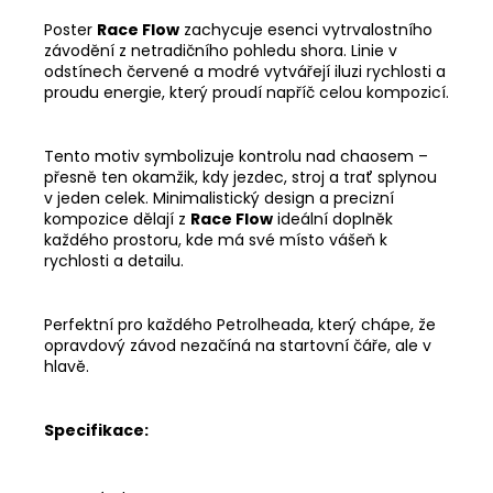
Poster
Race Flow
zachycuje esenci vytrvalostního
závodění z netradičního pohledu shora. Linie v
odstínech červené a modré vytvářejí iluzi rychlosti a
proudu energie, který proudí napříč celou kompozicí.
Tento motiv symbolizuje kontrolu nad chaosem –
přesně ten okamžik, kdy jezdec, stroj a trať splynou
v jeden celek. Minimalistický design a precizní
kompozice dělají z
Race Flow
ideální doplněk
každého prostoru, kde má své místo vášeň k
rychlosti a detailu.
Perfektní pro každého
Petrolheada
, který chápe, že
opravdový závod nezačíná na startovní čáře, ale v
hlavě.
Specifikace: