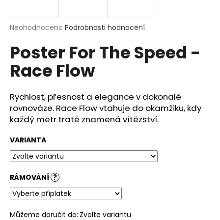
a
j
Průměrné
Neohodnoceno
Podrobnosti hodnocení
í
hodnocení
Poster For The Speed -
produktu
t
je
?
Race Flow
0,0
z
5
hvězdiček.
Rychlost, přesnost a elegance v dokonalé
rovnováze. Race Flow vtahuje do okamžiku, kdy
HLEDAT
každý metr tratě znamená vítězství.
VARIANTA
D
o
p
RÁMOVÁNÍ
?
o
r
u
Můžeme doručit do:
Zvolte variantu