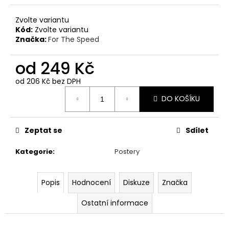
č
u
Zvolte variantu
j
Kód:
Zvolte variantu
e
Značka:
For The Speed
m
e
od
249 Kč
od
206 Kč
bez DPH
PÁNSKÉ
Měrná
TRIČKO
DO KOŠÍKU
cena:
PETROLHEAD
SHOP
ORIGINALS
Zeptat se
Sdílet
PORSCHE
917
TYRKYSOVÉ
Kategorie
:
Postery
390
Kč
Popis
Hodnocení
Diskuze
Značka
Ostatní informace