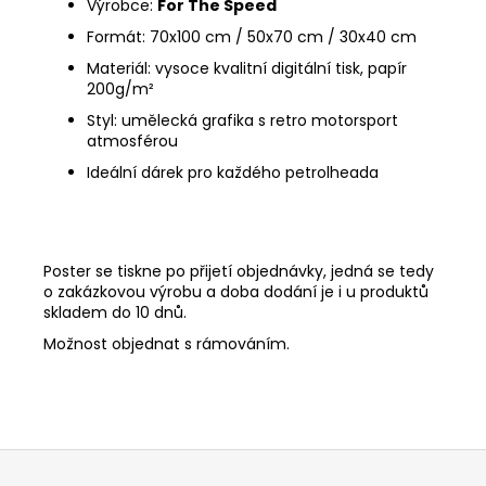
Výrobce:
For The Speed
Formát: 70x100 cm / 50x70 cm / 30x40 cm
Materiál: vysoce kvalitní digitální tisk, papír
200g/
m²
Styl: umělecká grafika s retro motorsport
atmosférou
Ideální dárek pro každého petrolheada
Poster se tiskne po přijetí objednávky, jedná se tedy
o zakázkovou výrobu a doba dodání je i u produktů
skladem do 10 dnů.
Možnost objednat s rámováním.
Z