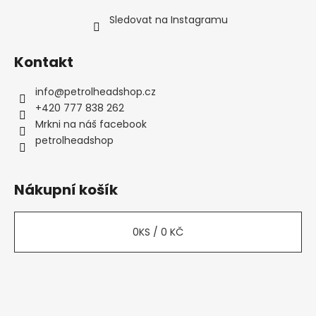
Sledovat na Instagramu
Kontakt
info
@
petrolheadshop.cz
+420 777 838 262
Mrkni na náš facebook
petrolheadshop
Nákupní košík
0
KS /
0 KČ