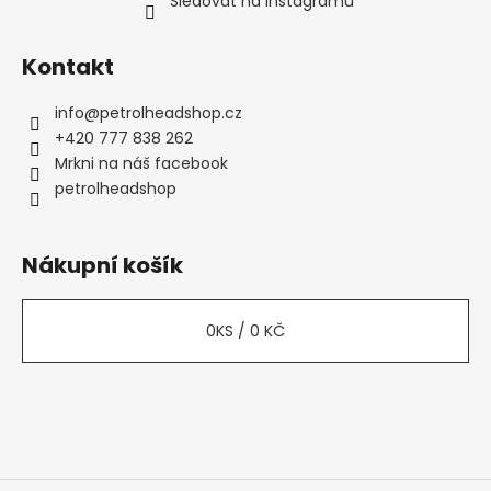
Sledovat na Instagramu
Kontakt
info
@
petrolheadshop.cz
+420 777 838 262
Mrkni na náš facebook
petrolheadshop
Nákupní košík
0
KS /
0 KČ