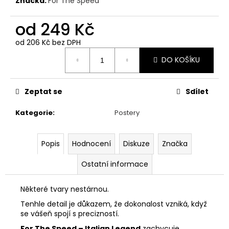
č
Značka:
For The Speed
u
j
od
249 Kč
e
od
206 Kč
bez DPH
m
Měrná
e
DO KOŠÍKU
cena:
PÁNSKÉ
Zeptat se
Sdílet
BÍLÉ
TRIČKO
Kategorie
:
Postery
FOR
THE
SPEED
-
Popis
Hodnocení
Diskuze
Značka
GRAVEL
STORM
Ostatní informace
499
Kč
Některé tvary nestárnou.
Tenhle detail je důkazem, že dokonalost vzniká, když
se vášeň spojí s precizností.
For The Speed – Italian Legend
zachycuje