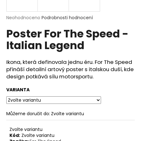
a
j
Průměrné
Neohodnoceno
Podrobnosti hodnocení
í
hodnocení
Poster For The Speed -
produktu
t
je
?
Italian Legend
0,0
z
5
hvězdiček.
Ikona, která definovala jednu éru.
For The Speed
přináší detailní artový poster s italskou duší, kde
HLEDAT
design potkává sílu motorsportu.
VARIANTA
D
o
p
Můžeme doručit do:
Zvolte variantu
o
r
Zvolte variantu
u
Kód:
Zvolte variantu