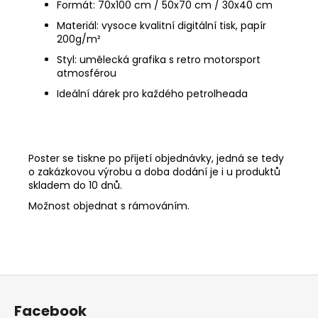
Formát: 70x100 cm / 50x70 cm / 30x40 cm
Materiál: vysoce kvalitní digitální tisk, papír
200g/
m²
Styl: umělecká grafika s retro motorsport
atmosférou
Ideální dárek pro každého petrolheada
Poster se tiskne po přijetí objednávky, jedná se tedy
o zakázkovou výrobu a doba dodání je i u produktů
skladem do 10 dnů.
Možnost objednat s rámováním.
Z
á
Facebook