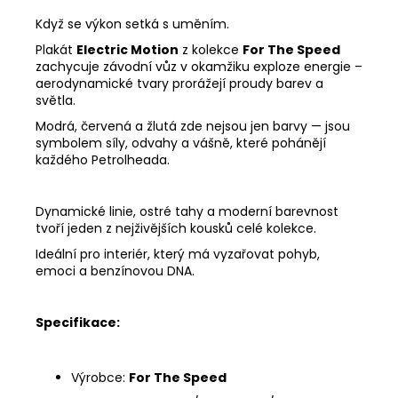
Když se výkon setká s uměním.
Plakát
Electric Motion
z kolekce
For The Speed
zachycuje závodní vůz v okamžiku exploze energie –
aerodynamické tvary prorážejí proudy barev a
světla.
Modrá, červená a žlutá zde nejsou jen barvy — jsou
symbolem síly, odvahy a vášně, které pohánějí
každého
Petrolheada
.
Dynamické linie, ostré tahy a moderní barevnost
tvoří jeden z nejživějších kousků celé kolekce.
Ideální pro interiér, který má vyzařovat
pohyb,
emoci a benzínovou DNA
.
Specifikace:
Výrobce:
For The Speed