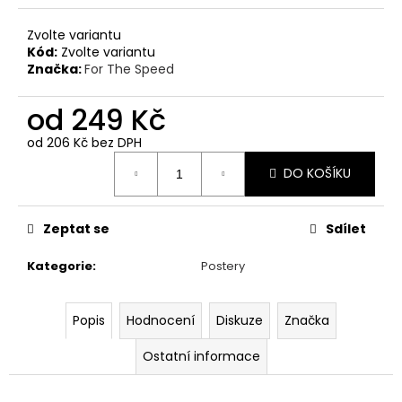
č
u
Zvolte variantu
j
Kód:
Zvolte variantu
e
Značka:
For The Speed
m
e
od
249 Kč
od
206 Kč
bez DPH
PÁNSKÉ
Měrná
TRIČKO
DO KOŠÍKU
cena:
PETROLHEAD
SHOP
ORIGINALS
Zeptat se
Sdílet
PORSCHE
917
TYRKYSOVÉ
Kategorie
:
Postery
390
Kč
Popis
Hodnocení
Diskuze
Značka
Ostatní informace