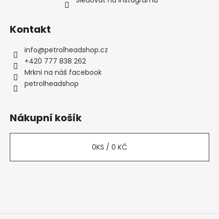
Kontakt
info
@
petrolheadshop.cz
+420 777 838 262
Mrkni na náš facebook
petrolheadshop
Nákupní košík
0
KS /
0 KČ