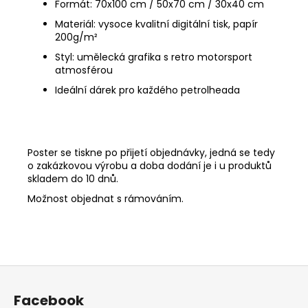
Formát: 70x100 cm / 50x70 cm / 30x40 cm
Materiál: vysoce kvalitní digitální tisk, papír
200g/
m²
Styl: umělecká grafika s retro motorsport
atmosférou
Ideální dárek pro každého petrolheada
Poster se tiskne po přijetí objednávky, jedná se tedy
o zakázkovou výrobu a doba dodání je i u produktů
skladem do 10 dnů.
Možnost objednat s rámováním.
Z
á
Facebook