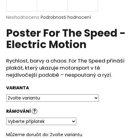
a
j
Průměrné
Neohodnoceno
Podrobnosti hodnocení
í
hodnocení
Poster For The Speed -
produktu
t
je
?
Electric Motion
0,0
z
5
hvězdiček.
Rychlost, barvy a chaos.
For The Speed
přináší
plakát, který ukazuje motorsport v té
HLEDAT
nejdivočejší podobě – nespoutaný a ryzí.
VARIANTA
D
o
p
RÁMOVÁNÍ
?
o
r
u
Můžeme doručit do:
Zvolte variantu