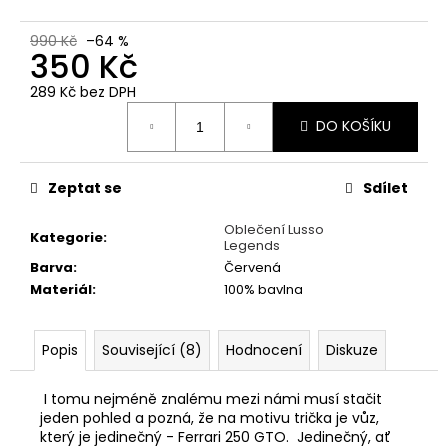
č
u
990 Kč
–64 %
j
350 Kč
e
m
289 Kč bez DPH
e
Měrná
DO KOŠÍKU
cena:
PÁNSKÉ
TRIČKO
Zeptat se
Sdílet
LUSSO
LEGENDS
Oblečení Lusso
Kategorie
:
LANCIA
Legends
STRATOS
Barva
:
Červená
RALLY
SAN
Materiál
:
100% bavlna
REMO
1978
Popis
Související (8)
Hodnocení
Diskuze
350
Kč
Původně:
I tomu nejméně znalému mezi námi musí stačit
990
jeden pohled a pozná, že na motivu trička je vůz,
Kč
který je jedinečný - Ferrari 250 GTO. Jedinečný, ať