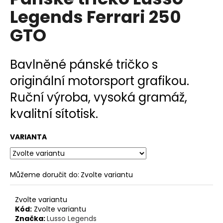
je
a
Legends Ferrari 250
0,0
z
j
GTO
5
í
hvězdiček.
t
Bavlněné pánské tričko s
?
originální motorsport grafikou.
Ruční výroba, vysoká gramáž,
kvalitní sítotisk.
HLEDAT
VARIANTA
D
o
Můžeme doručit do:
Zvolte variantu
p
o
Zvolte variantu
r
Kód:
Zvolte variantu
u
Značka:
Lusso Legends