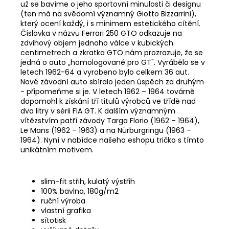
už se bavíme o jeho sportovní minulosti či designu
(ten má na svědomí významný Giotto Bizzarrini),
který ocení každý, i s minimem estetického cítění.
Číslovka v názvu Ferrari 250 GTO odkazuje na
zdvihový objem jednoho válce v kubických
centimetrech a zkratka GTO nám prozrazuje, že se
jedná o auto „homologované pro GT". Vyrábělo se v
letech 1962-64 a vyrobeno bylo celkem 36 aut.
Nové závodní auto sbíralo jeden úspěch za druhým
- připomeňme si je. V letech 1962 – 1964 továrně
dopomohl k získání tří titulů výrobců ve třídě nad
dva litry v sérii FIA GT. K dalším významným
vítězstvím patří závody Targa Florio (1962 – 1964),
Le Mans (1962 – 1963) a na Nürburgringu (1963 –
1964). Nyní v nabídce našeho eshopu tričko s tímto
unikátním motivem.
slim-fit střih, kulatý výstřih
100% bavlna, 180g/m2
ruční výroba
vlastní grafika
sítotisk