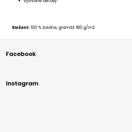
vyšívané detaily
Složení:
100 % bavlna, gramáž 180 g/m2
Z
á
Facebook
p
a
t
í
Instagram