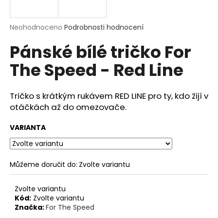
a
j
Průměrné
Neohodnoceno
Podrobnosti hodnocení
í
hodnocení
Pánské bílé tričko For
produktu
t
je
?
The Speed - Red Line
0,0
z
5
hvězdiček.
Tričko s krátkým rukávem RED LINE pro ty, kdo žijí v
otáčkách až do omezovače.
HLEDAT
VARIANTA
D
o
Můžeme doručit do:
Zvolte variantu
p
o
Zvolte variantu
r
Kód:
Zvolte variantu
u
Značka:
For The Speed