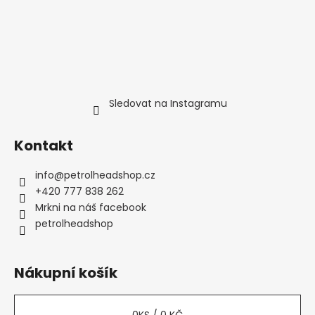
Sledovat na Instagramu
Kontakt
info
@
petrolheadshop.cz
+420 777 838 262
Mrkni na náš facebook
petrolheadshop
Nákupní košík
0
KS /
0 KČ