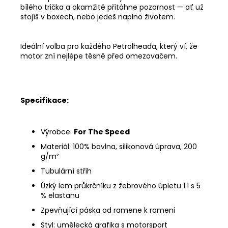
bílého trička a okamžitě přitáhne pozornost — ať už
stojíš v boxech, nebo jedeš naplno životem.
Ideální volba pro každého
Petrolheada
, který ví, že
motor zní nejlépe těsně před omezovačem.
Specifikace:
Výrobce:
For The Speed
Materiál: 100% bavlna, silikonová úprava, 200
g/
m²
Tubulární střih
Úzký lem průkrčníku z žebrového úpletu 1:1 s 5
% elastanu
Zpevňující páska od ramene k rameni
Styl: umělecká grafika s motorsport