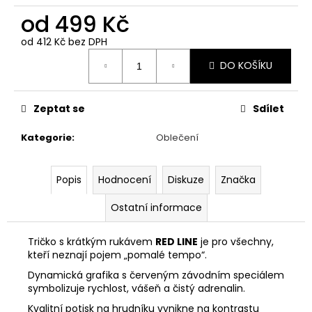
č
u
od
499 Kč
j
od
412 Kč
bez DPH
e
Měrná
m
DO KOŠÍKU
cena:
e
Zeptat se
Sdílet
PÁNSKÉ
TRIČKO
Kategorie
:
Oblečení
LUSSO
LEGENDS
FIAT
ABARTH
Popis
Hodnocení
Diskuze
Značka
PRÁZDNINY
V
Ostatní informace
ŘÍMĚ
350
Tričko s krátkým rukávem
RED LINE
je pro všechny,
Kč
kteří neznají pojem „pomalé tempo“.
Původně:
990
Dynamická grafika s červeným závodním speciálem
Kč
symbolizuje rychlost, vášeň a čistý adrenalin.
Kvalitní potisk na hrudníku vynikne na kontrastu