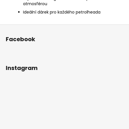
atmosférou
Ideální dárek pro každého petrolheada
Z
á
Facebook
p
a
t
í
Instagram