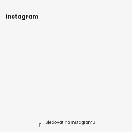
t
í
Instagram
Sledovat na Instagramu