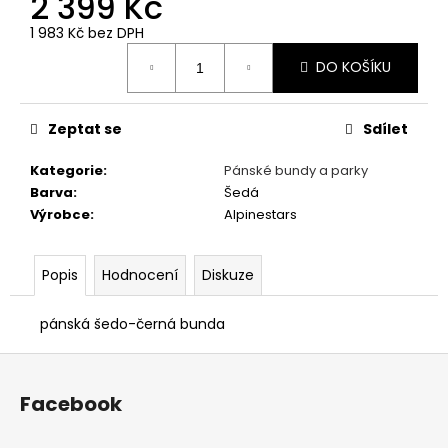
2 399 Kč
č
u
1 983 Kč bez DPH
j
Měrná
e
DO KOŠÍKU
cena:
m
e
Zeptat se
Sdílet
PÁNSKÉ
Kategorie
:
Pánské bundy a parky
BÍLÉ
Barva
:
Šedá
TRIČKO
Výrobce
:
Alpinestars
FOR
THE
SPEED
-
Popis
Hodnocení
Diskuze
GRAVEL
STORM
pánská šedo-černá bunda
499
Kč
Z
á
Facebook
p
a