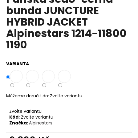
je
a
bunda JUNCTURE
0,0
z
j
HYBRID JACKET
5
í
hvězdiček.
Alpinestars 1214-11800
t
?
1190
VARIANTA
HLEDAT
Můžeme doručit do:
Zvolte variantu
D
o
p
Zvolte variantu
Kód:
Zvolte variantu
o
Značka:
Alpinestars
r
u