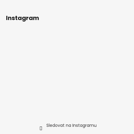
t
í
Instagram
Sledovat na Instagramu