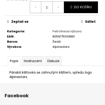
č
Měrná
u
DO KOŠÍKU
cena:
j
e
m
Zeptat se
Sdílet
e
Kategorie
:
Petrolhead výbava
EAN
:
8059175010880
PÁNSKÉ
Barva
:
Šedá
BÍLÉ
Výrobce
:
Alpinestars
TRIČKO
FOR
THE
SPEED
Popis
Hodnocení
Diskuze
-
GRAVEL
STORM
Pánská kšiltovka se zahnutým kšiltem, vpředu logo
Alpinestars.
499
Kč
Z
á
Facebook
p
a