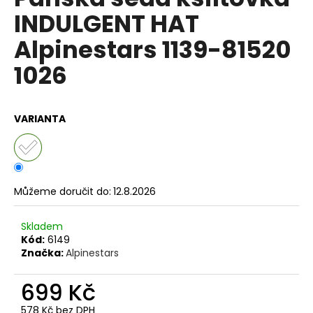
je
a
INDULGENT HAT
0,0
z
j
Alpinestars 1139-81520
5
í
hvězdiček.
1026
t
?
VARIANTA
HLEDAT
Můžeme doručit do:
12.8.2026
D
Skladem
o
Kód:
6149
p
Značka:
Alpinestars
o
r
699 Kč
u
578 Kč bez DPH