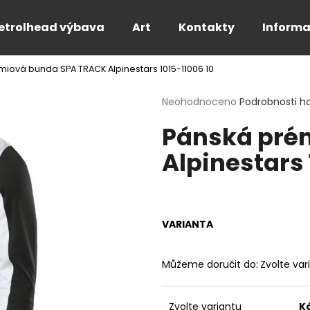
etrolhead výbava
Art
Kontakty
Informa
iová bunda SPA TRACK Alpinestars 1015-11006 10
Co potřebujete najít?
Průměrné
Neohodnoceno
Podrobnosti h
hodnocení
Pánská pré
produktu
HLEDAT
je
Alpinestars 
0,0
z
5
Doporučujeme
hvězdiček.
VARIANTA
Můžeme doručit do:
Zvolte var
PÁNSKÉ BÍLÉ TRIČKO FOR THE SPEED -
PÁNSKÉ TRIČKO 
Zvolte variantu
K