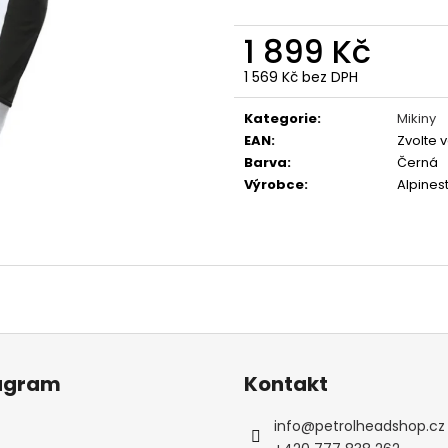
GRAVEL STORM
LAUDA
499 Kč
350 Kč
1 899 Kč
Původně:
990 K
1 569 Kč bez DPH
Měrná
cena:
Kategorie
:
Mikiny
EAN
:
Zvolte 
Barva
:
Černá
Výrobce
:
Alpines
agram
Kontakt
info
@
petrolheadshop.cz