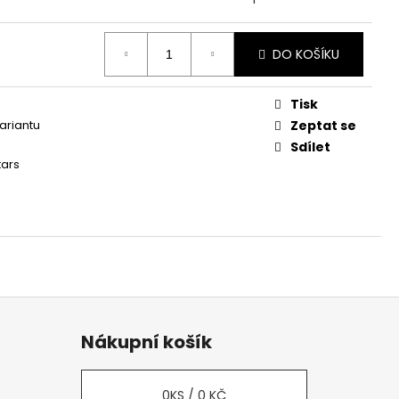
č
DO KOŠÍKU
Tisk
variantu
Zeptat se
Sdílet
tars
Nákupní košík
0
KS /
0 KČ