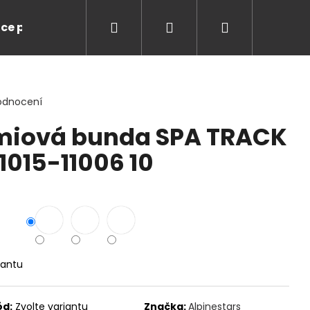
Hledat
Přihlášení
Nákupní
ce pro Vás
Značky
košík
odnocení
miová bunda SPA TRACK
1015-11006 10
iantu
LUSSO LEGENDS NIKI
ód:
Zvolte variantu
Značka:
Alpinestars