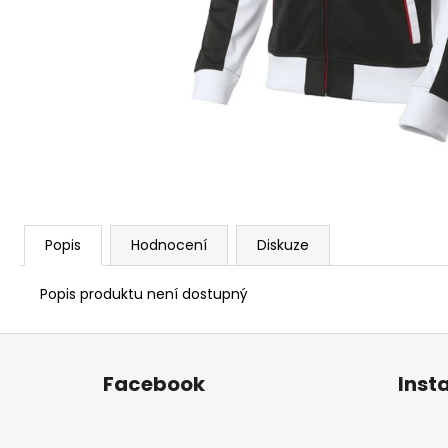
ORIGINALS PORSCHE 917 TYRKYSOVÉ
390 Kč
Popis
Hodnocení
Diskuze
Popis produktu není dostupný
Z
á
Facebook
Inst
p
a