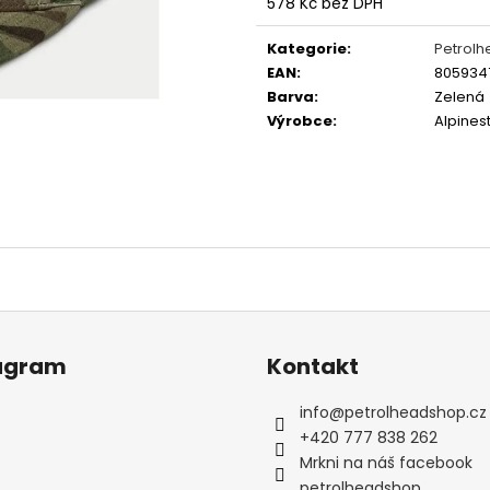
GRAVEL STORM
LAUDA
578 Kč bez DPH
Měrná
499 Kč
350 Kč
cena:
Původně:
990 K
Kategorie
:
Petrol
EAN
:
805934
Barva
:
Zelená
Výrobce
:
Alpines
agram
Kontakt
info
@
petrolheadshop.cz
+420 777 838 262
Mrkni na náš facebook
petrolheadshop