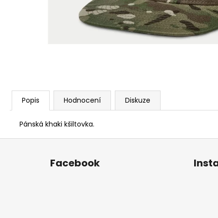
ORIGINALS PORSCHE 917 TYRKYSOVÉ
390 Kč
Popis
Hodnocení
Diskuze
Pánská khaki kšiltovka.
Z
á
Facebook
Inst
p
a
t
í