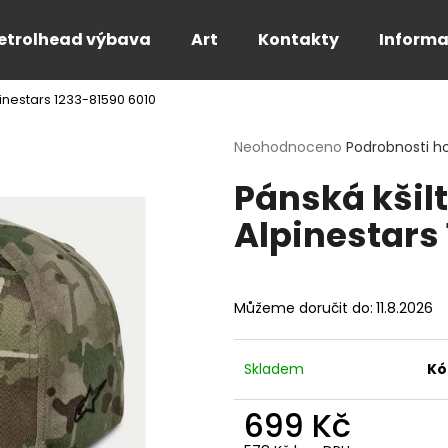
etrolhead výbava
Art
Kontakty
Informa
pinestars 1233-81590 6010
Co potřebujete najít?
Průměrné
Neohodnoceno
Podrobnosti h
hodnocení
Pánská kšil
produktu
HLEDAT
je
Alpinestars
0,0
z
5
Doporučujeme
hvězdiček.
Můžeme doručit do:
11.8.2026
Skladem
Kó
699 Kč
PÁNSKÉ BÍLÉ TRIČKO FOR THE SPEED -
PÁNSKÉ TRIČKO 