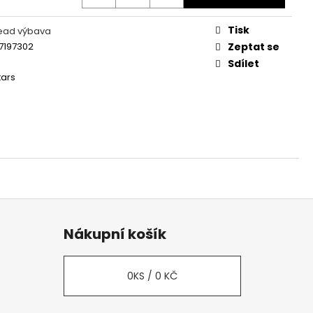
Tisk
č
head výbava
7197302
Zeptat se
Sdílet
tars
Nákupní košík
0
KS /
0 KČ