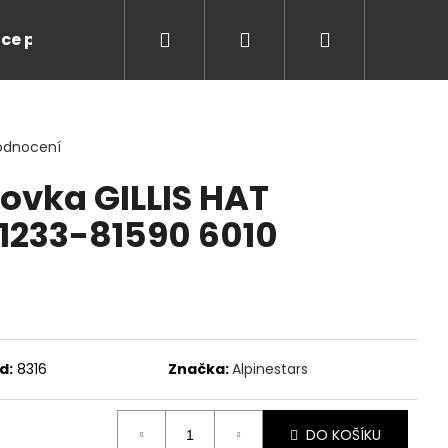
Hledat
Přihlášení
Nákupní
ce pro Vás
Značky
košík
odnocení
tovka GILLIS HAT
 1233-81590 6010
d:
8316
Značka:
Alpinestars
LUSSO LEGENDS NIKI
DO KOŠÍKU