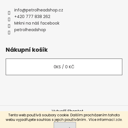
info
@
petrolheadshop.cz
+420 777 838 262
Mrkni na náš facebook
petrolheadshop
Nákupní košík
0
KS /
0 KČ
Vytvořil Shoptet
Tento web používá soubory cookie. Dalším procházením tohoto
Copyright 2026
Petrolhead Shop
. Všechna práva
webu vyjadřujete souhlas s jejich používáním.. Více informací
zde
.
vyhrazena.