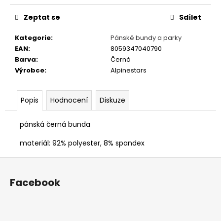
č
u
Zeptat se
Sdílet
j
e
Kategorie
:
Pánské bundy a parky
m
EAN
:
8059347040790
e
Barva
:
Černá
Výrobce
:
Alpinestars
PÁNSKÉ
TRIČKO
Popis
Hodnocení
Diskuze
LUSSO
LEGENDS
NIKI
pánská černá bunda
LAUDA
350
materiál: 92% polyester, 8% spandex
Kč
Původně:
Z
990
Kč
á
Facebook
p
a
t