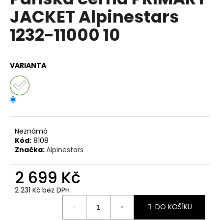
je
a
JACKET Alpinestars
0,0
z
j
1232-11000 10
5
í
hvězdiček.
t
?
VARIANTA
HLEDAT
Neznámá
Kód:
8108
Značka:
Alpinestars
D
o
2 699 Kč
p
o
2 231 Kč bez DPH
r
Měrná
DO KOŠÍKU
cena:
u