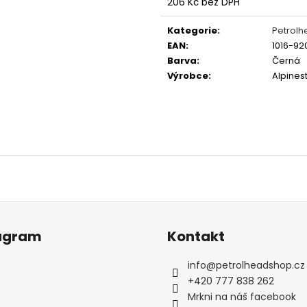
GRAVEL STORM
LAUDA
206 Kč bez DPH
Měrná
499 Kč
350 Kč
cena:
Původně:
990 K
Kategorie
:
Petrol
EAN
:
1016-92
Barva
:
Černá
Výrobce
:
Alpines
agram
Kontakt
info
@
petrolheadshop.cz
+420 777 838 262
Mrkni na náš facebook