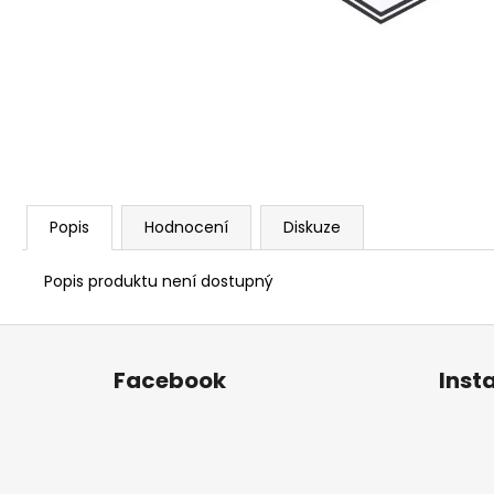
ORIGINALS PORSCHE 917 TYRKYSOVÉ
390 Kč
Popis
Hodnocení
Diskuze
Popis produktu není dostupný
Z
á
Facebook
Inst
p
a
t
í