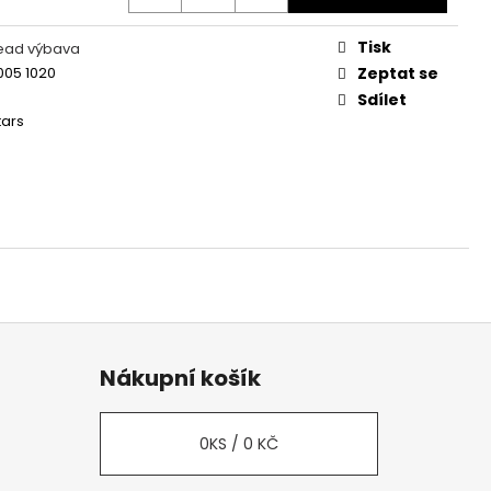
Tisk
č
head výbava
005 1020
Zeptat se
Sdílet
tars
Nákupní košík
0
KS /
0 KČ