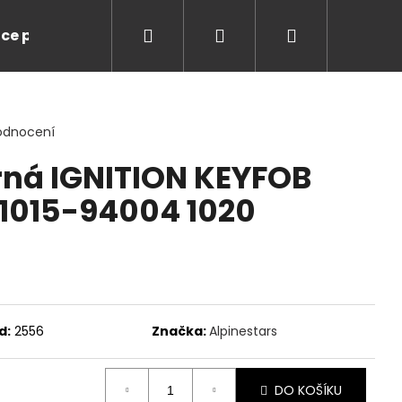
Hledat
Přihlášení
Nákupní
ce pro Vás
Značky
košík
odnocení
rná IGNITION KEYFOB
 1015-94004 1020
d:
2556
Značka:
Alpinestars
LUSSO LEGENDS NIKI
DO KOŠÍKU