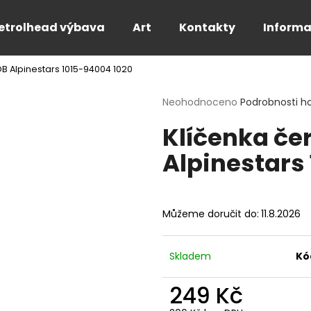
etrolhead výbava
Art
Kontakty
Informa
B Alpinestars 1015-94004 1020
Co potřebujete najít?
Průměrné
Neohodnoceno
Podrobnosti h
hodnocení
Klíčenka če
produktu
HLEDAT
je
Alpinestars
0,0
z
5
Doporučujeme
hvězdiček.
Můžeme doručit do:
11.8.2026
Skladem
Kó
249 Kč
PÁNSKÉ BÍLÉ TRIČKO FOR THE SPEED -
PÁNSKÉ TRIČKO 