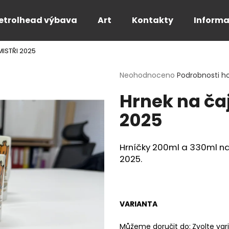
etrolhead výbava
Art
Kontakty
Informa
MISTŘI 2025
Co potřebujete najít?
Průměrné
Neohodnoceno
Podrobnosti h
hodnocení
Hrnek na ča
produktu
HLEDAT
je
2025
0,0
z
5
Doporučujeme
hvězdiček.
Hrníčky 200ml a 330ml na
2025.
VARIANTA
PÁNSKÉ BÍLÉ TRIČKO FOR THE SPEED -
PÁNSKÉ TRIČKO 
Můžeme doručit do:
Zvolte var