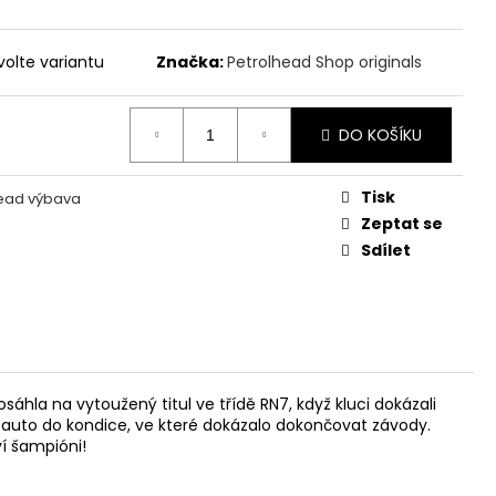
č
volte variantu
Značka:
Petrolhead Shop originals
DO KOŠÍKU
Tisk
head výbava
Zeptat se
Sdílet
hla na vytoužený titul ve třídě RN7, když kluci dokázali
auto do kondice, ve které dokázalo dokončovat závody.
ví šampióni!