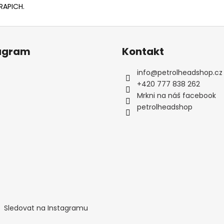
RAPICH.
agram
Kontakt
info
@
petrolheadshop.cz
+420 777 838 262
Mrkni na náš facebook
petrolheadshop
Sledovat na Instagramu