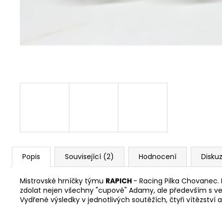
ORIGINALS PORSCHE 917 TYRKYSOVÉ
390 Kč
Popis
Související (2)
Hodnocení
Disku
Mistrovské hrníčky týmu
RAPICH
- Racing Pilka Chovanec. 
zdolat nejen všechny "cupové" Adamy, ale především s ve
Vydřené výsledky v jednotlivých soutěžích, čtyři vítězství 