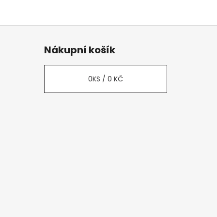
Nákupní košík
0
KS /
0 KČ