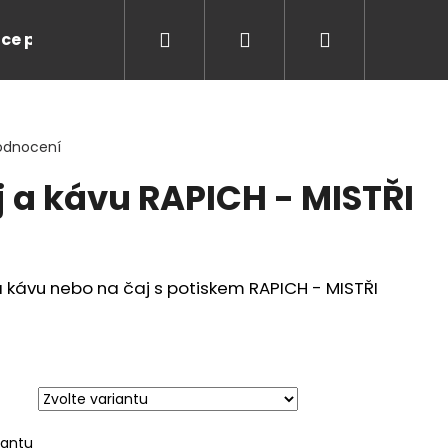
Hledat
Přihlášení
Nákupní
ce pro Vás
Značky
košík
odnocení
j a kávu RAPICH - MISTŘI
 kávu nebo na čaj s potiskem RAPICH - MISTŘI
LUSSO LEGENDS NIKI
iantu