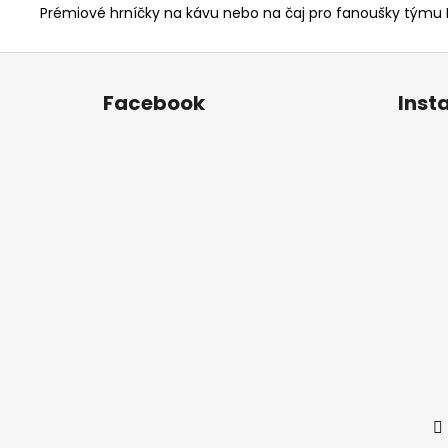
Prémiové hrníčky na kávu nebo na čaj pro fanoušky týmu 
Z
á
Facebook
Inst
p
a
t
í