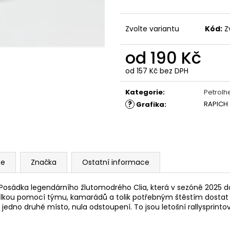
GRAVEL STORM
LAUDA
499 Kč
350 Kč
Původně:
990 K
Zvolte variantu
Kód:
Z
od
190 Kč
od
157 Kč
bez DPH
Měrná
cena:
Kategorie
:
Petrol
?
RAPICH
Grafika
:
ze
Značka
Ostatní informace
Posádka legendárního žlutomodrého Clia, která v sezóně 2025 dosá
lkou pomocí týmu, kamarádů a tolik potřebným štěstím dostat 
a jedno druhé místo, nula odstoupení. To jsou letošní rallysprinto