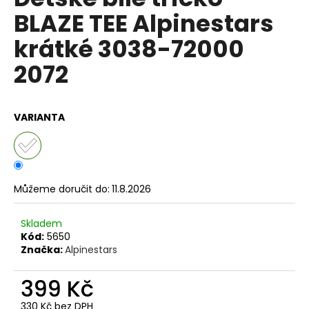
je
a
BLAZE TEE Alpinestars
0,0
z
j
krátké 3038-72000
5
í
hvězdiček.
2072
t
?
VARIANTA
HLEDAT
Můžeme doručit do:
11.8.2026
D
Skladem
o
Kód:
5650
p
Značka:
Alpinestars
o
r
399 Kč
u
330 Kč bez DPH