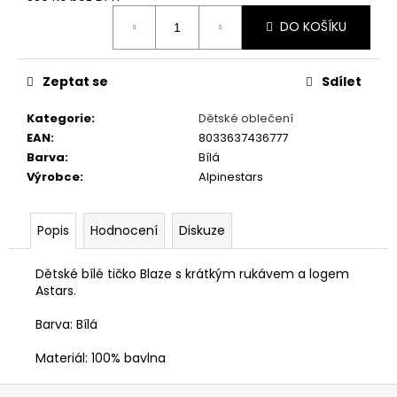
č
Měrná
u
DO KOŠÍKU
cena:
j
e
m
Zeptat se
Sdílet
e
Kategorie
:
Dětské oblečení
EAN
:
8033637436777
PÁNSKÉ
Barva
:
Bílá
BÍLÉ
Výrobce
:
Alpinestars
TRIČKO
FOR
THE
SPEED
Popis
Hodnocení
Diskuze
-
GRAVEL
STORM
Dětské bílé tičko Blaze s krátkým rukávem a logem
Astars.
499
Kč
Barva: Bílá
Materiál: 100% bavlna
Z