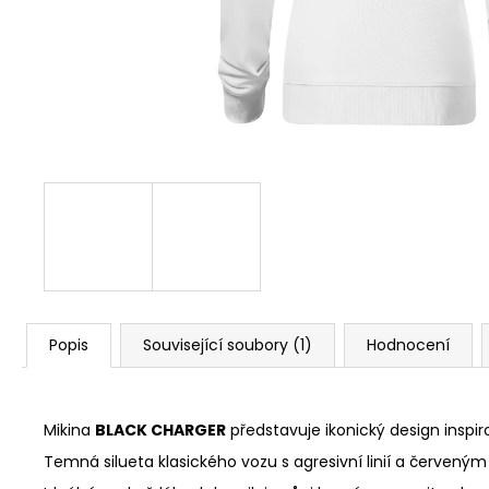
ORIGINALS PORSCHE 917 TYRKYSOVÉ
390 Kč
Popis
Související soubory (1)
Hodnocení
Mikina
BLACK CHARGER
představuje ikonický design inspi
Temná silueta klasického vozu s agresivní linií a červený