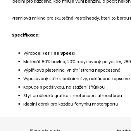
Ideální pro každého, kdo miluje vůni benzínu a pocit nek
Prémiová mikina pro skutečné
Petrolheady
, kteří to berou
Specifikace:
Výrobce:
For The Speed
Materiál: 80% bavlna, 20% recyklovaný polyester, 280
Výplňková pletenina, vnitřní strana nepočesaná
Vypasovaný střih s bočními švy, n
akládaná kapsa ve 
K
apuce s podšívkou, na stažení šňůrkou
Styl: umělecká grafika s motorsport atmosférou
Ideální dárek pro každou fanynku motorsportu
Z
á