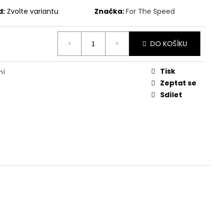
d:
Zvolte variantu
Značka:
For The Speed
č
DO KOŠÍKU
Tisk
ní
Zeptat se
Sdílet