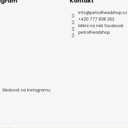
agram
Kontakt
info
@
petrolheadshop.cz
+420 777 838 262
Mrkni na náš facebook
petrolheadshop
Sledovat na Instagramu