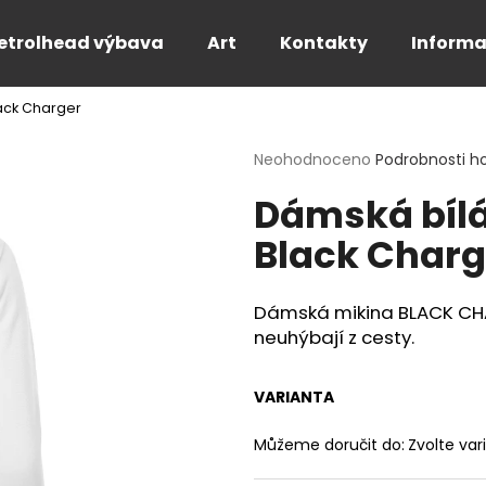
etrolhead výbava
Art
Kontakty
Informa
ack Charger
Co potřebujete najít?
Průměrné
Neohodnoceno
Podrobnosti h
hodnocení
Dámská bílá
produktu
HLEDAT
je
Black Charg
0,0
z
5
Doporučujeme
hvězdiček.
Dámská mikina BLACK CHARGE
neuhýbají z cesty.
VARIANTA
Můžeme doručit do:
Zvolte var
PÁNSKÉ BÍLÉ TRIČKO FOR THE SPEED -
PÁNSKÉ TRIČKO 