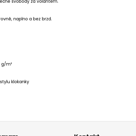
onečné svobody za volantem.
 rovně, naplno a bez brzd.
 g/
m²
stylu klokanky