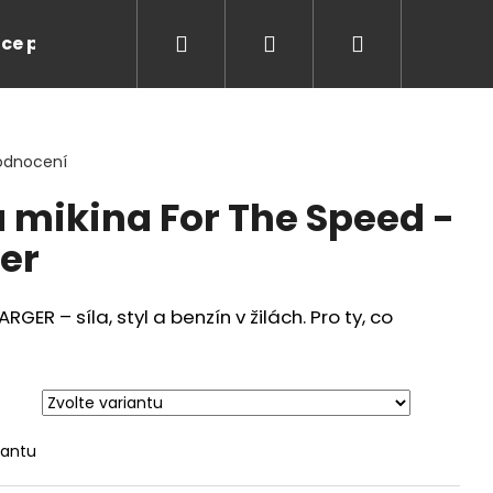
Hledat
Přihlášení
Nákupní
ce pro Vás
Značky
košík
odnocení
 mikina For The Speed -
er
R – síla, styl a benzín v žilách. Pro ty, co
iantu
LUSSO LEGENDS NIKI