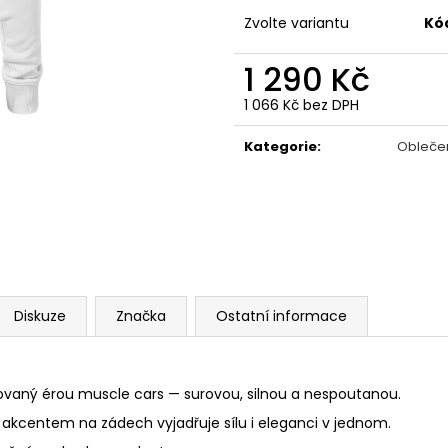
GRAVEL STORM
LAUDA
Zvolte variantu
Kó
499 Kč
350 Kč
Původně:
990 K
1 290 Kč
1 066 Kč bez DPH
Měrná
cena:
Kategorie
:
Obleče
Diskuze
Značka
Ostatní informace
rovaný érou muscle cars — surovou, silnou a nespoutanou.
m akcentem na zádech vyjadřuje sílu i eleganci v jednom.