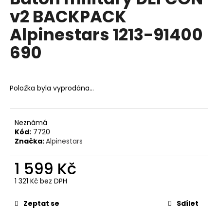
je
a
v2 BACKPACK
0,0
z
j
Alpinestars 1213-91400
5
í
hvězdiček.
690
t
?
Položka byla vyprodána…
HLEDAT
Neznámá
Kód:
7720
Značka:
Alpinestars
D
1 599 Kč
o
p
1 321 Kč bez DPH
o
Měrná
r
cena:
Zeptat se
Sdílet
u