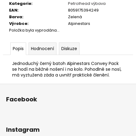
č
Kategorie
:
Petrolhead výbava
u
EAN
:
8059175394249
j
Barva
:
Zelená
e
Výrobce
:
Alpinestars
m
Položka byla vyprodána…
e
Popis
Hodnocení
Diskuze
PÁNSKÉ
TRIČKO
LUSSO
Jednoduchý černý batoh Alpinestars Convey Pack
LEGENDS
se hodí na běžné nošení i na kolo. Pohodlně se nosí,
NIKI
má vyztužená záda a uvnitř praktické členění.
LAUDA
Z
350
Kč
á
Původně:
Facebook
990
p
Kč
a
t
í
Instagram