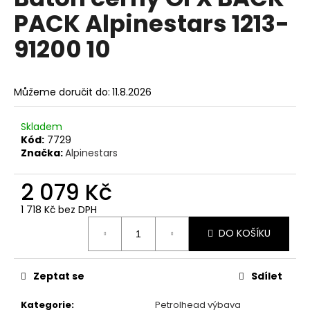
je
a
PACK Alpinestars 1213-
0,0
z
j
91200 10
5
í
hvězdiček.
t
?
Můžeme doručit do:
11.8.2026
Skladem
Kód:
7729
Značka:
Alpinestars
HLEDAT
2 079 Kč
1 718 Kč bez DPH
D
Měrná
DO KOŠÍKU
o
cena:
p
o
Zeptat se
Sdílet
r
u
Kategorie
:
Petrolhead výbava