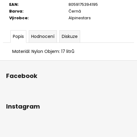
č
EAN
:
8059175394195
u
Barva
:
Černá
j
Výrobce
:
Alpinestars
e
m
e
Popis
Hodnocení
Diskuze
Materiál: Nylon Objem: 17 litrů
PÁNSKÉ
TRIČKO
Z
PETROLHEAD
SHOP
á
ORIGINALS
Facebook
p
PORSCHE
917
a
TYRKYSOVÉ
t
390
í
Kč
Instagram