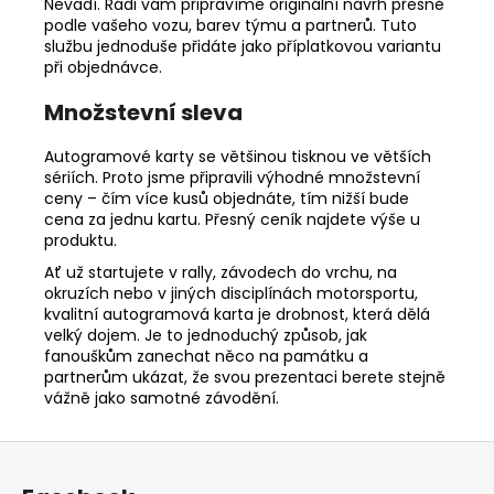
Nevadí. Rádi vám připravíme originální návrh přesně
podle vašeho vozu, barev týmu a partnerů. Tuto
službu jednoduše přidáte jako příplatkovou variantu
při objednávce.
Množstevní sleva
Autogramové karty se většinou tisknou ve větších
sériích. Proto jsme připravili výhodné množstevní
ceny – čím více kusů objednáte, tím nižší bude
cena za jednu kartu. Přesný ceník najdete výše u
produktu.
Ať už startujete v rally, závodech do vrchu, na
okruzích nebo v jiných disciplínách motorsportu,
kvalitní autogramová karta je drobnost, která dělá
velký dojem. Je to jednoduchý způsob, jak
fanouškům zanechat něco na památku a
partnerům ukázat, že svou prezentaci berete stejně
vážně jako samotné závodění.
Z
á