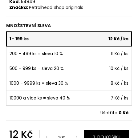
č
Kód:
54849
u
Značka:
Petrolhead Shop originals
j
e
MNOŽSTEVNÍ SLEVA
m
e
1 - 199 ks
12 Kč
/ ks
PÁNSKÉ
200 - 499 ks = sleva 10 %
11 Kč
/ ks
TRIČKO
PETROLHEAD
SHOP
500 - 999 ks = sleva 20 %
10 Kč
/ ks
ORIGINALS
PORSCHE
1000 - 9999 ks = sleva 30 %
8 Kč
/ ks
917
TYRKYSOVÉ
390
10000 a více ks = sleva 40 %
7 Kč
/ ks
Kč
Ušetříte
0 Kč
12 Kč
DO KOŠÍKU