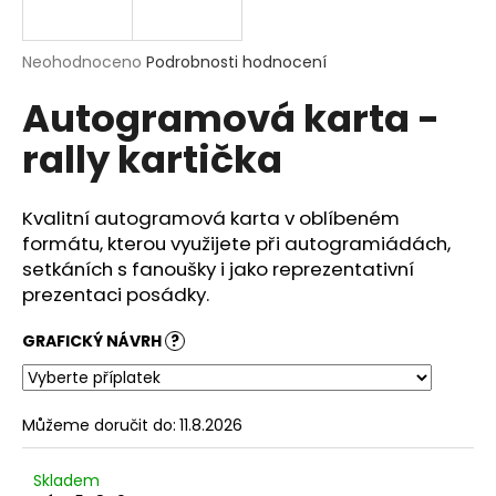
a
j
Průměrné
Neohodnoceno
Podrobnosti hodnocení
í
hodnocení
Autogramová karta -
produktu
t
je
?
rally kartička
0,0
z
5
hvězdiček.
Kvalitní autogramová karta v oblíbeném
formátu, kterou využijete při autogramiádách,
HLEDAT
setkáních s fanoušky i jako reprezentativní
prezentaci posádky.
GRAFICKÝ NÁVRH
?
D
o
p
o
Můžeme doručit do:
11.8.2026
r
u
Skladem